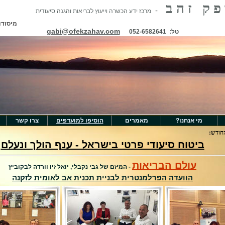
 פ ק ז ה ב
-
מרכז ידע הכשרה וייעוץ לבריאות והגנה סיעודית
מיסודו
gabi@ofekzahav.com
טל:
052-6582641
מי אנחנו?
מאמרים
הוסיפו למועדפים
צרו קשר
חודש:
ביטוח סיעודי פרטי בישראל - ענף הולך ונעלם
עולם הבריאות
- המיזם של גבי נקבלי, יואל זיו וורדה לבקוביץ
הוועדה הפרלמנטרית לבניית תכנית אב לאומית לזקנה