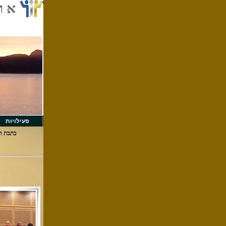
א ו
פעילויות
כתבת ה